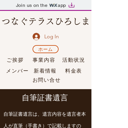
Join us on the
app
つなぐテラスひろしま
Log In
ホーム
ご挨拶
事業内容
活動状況
メンバー
新着情報
料金表
お問い合せ
​自筆証書遺言
自筆証書遺言は、遺言内容を遺言者本
人が直筆（手書き）で記載しますの